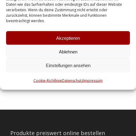
Vertrauen auf und
Daten wie das Surfverhalten oder eindeutige IDs auf dieser Website
gewinnst Neukunden durch
verarbeiten. Wenn du deine Zustimmung nicht erteilst oder
zurückziehst, können bestimmte Merkmale und Funktionen
digitale Empfehlungen.
beeinträchtigt werden.
Empfehlungsmarketing im Internet
Akzeptieren
funktioniert heute über Social Media, E-
Mail-Kampagnen, Bewertungsplattformen
Ablehnen
und gezielte Community-Arbeit.…
Einstellungen ansehen
Cookie-Richtlinie
Datenschutz
Impressum
Produkte preiswert online bestellen